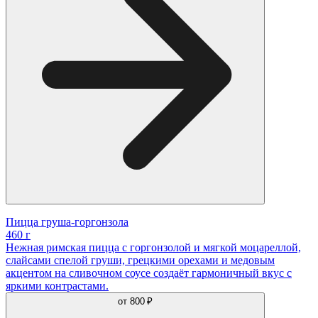
Пицца груша-горгонзола
460 г
Нежная римская пицца с горгонзолой и мягкой моцареллой,
слайсами спелой груши, грецкими орехами и медовым
акцентом на сливочном соусе создаёт гармоничный вкус с
яркими контрастами.
от
800 ₽