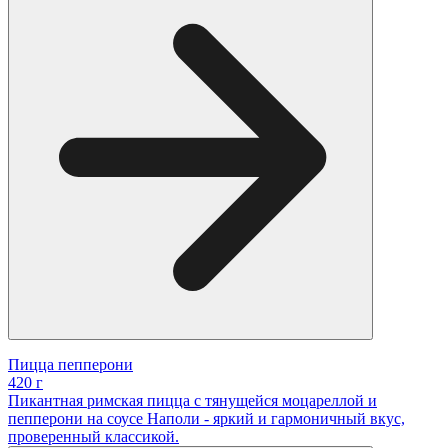
Пицца пепперони
420 г
Пикантная римская пицца с тянущейся моцареллой и
пепперони на соусе Наполи - яркий и гармоничный вкус,
проверенный классикой.