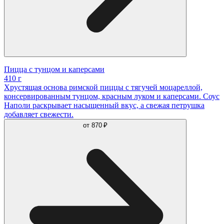
Пицца с тунцом и каперсами
410 г
Хрустящая основа римской пиццы с тягучей моцареллой,
консервированным тунцом, красным луком и каперсами. Соус
Наполи раскрывает насыщенный вкус, а свежая петрушка
добавляет свежести.
от
870 ₽