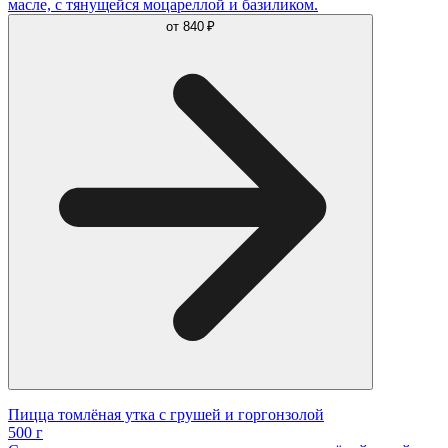
масле, с тянущейся моцареллой и базиликом.
от
840 ₽
Пицца томлëная утка с грушей и горгонзолой
500 г