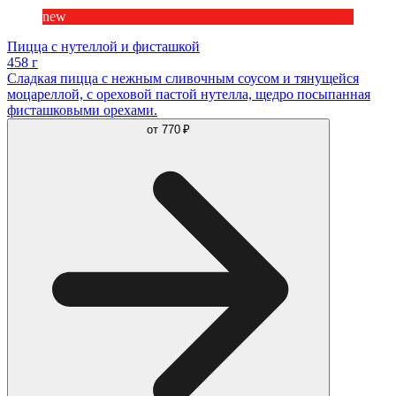
new
Пицца с нутеллой и фисташкой
458 г
Сладкая пицца с нежным сливочным соусом и тянущейся
моцареллой, с ореховой пастой нутелла, щедро посыпанная
фисташковыми орехами.
от
770 ₽