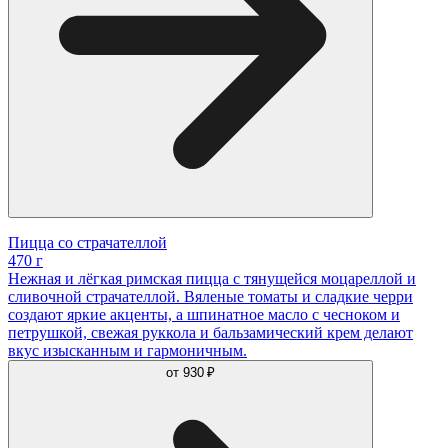
Пицца со страчателлой
470 г
Нежная и лёгкая римская пицца с тянущейся моцареллой и
сливочной страчателлой. Вяленые томаты и сладкие черри
создают яркие акценты, а шпинатное масло с чесноком и
петрушкой, свежая руккола и бальзамический крем делают
вкус изысканным и гармоничным.
от
930 ₽