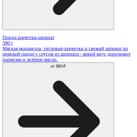
Пицца креветки-шпинат
500 г
Мягкая моцарелла, тигровые креветки и свежий шпинат на
римской пицце с соусом из шпината - яркий вкус дополняют
пармезан и зелёное масло.
от
960 ₽