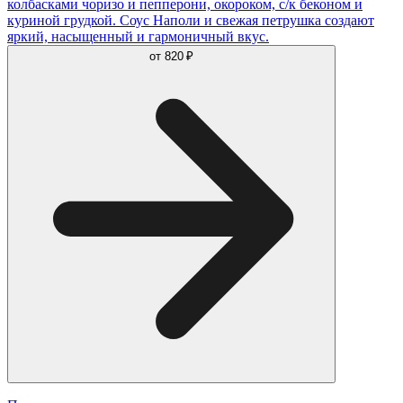
колбасками чоризо и пепперони, окороком, с/к беконом и
куриной грудкой. Соус Наполи и свежая петрушка создают
яркий, насыщенный и гармоничный вкус.
от
820 ₽