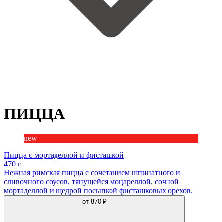
ПИЦЦА
new
Пицца с мортаделлой и фисташкой
470 г
Нежная римская пицца с сочетанием шпинатного и
сливочного соусов, тянущейся моцареллой, сочной
мортаделлой и щедрой посыпкой фисташковых орехов.
от
870 ₽