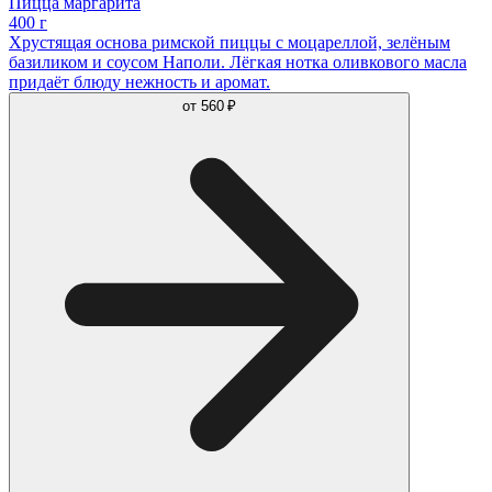
Пицца маргарита
400 г
Хрустящая основа римской пиццы с моцареллой, зелёным
базиликом и соусом Наполи. Лёгкая нотка оливкового масла
придаёт блюду нежность и аромат.
от
560 ₽