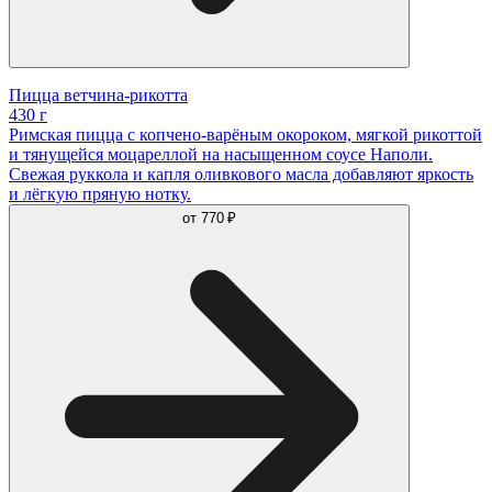
Пицца ветчина-рикотта
430 г
Римская пицца с копчено-варёным окороком, мягкой рикоттой
и тянущейся моцареллой на насыщенном соусе Наполи.
Свежая руккола и капля оливкового масла добавляют яркость
и лёгкую пряную нотку.
от
770 ₽