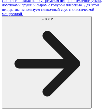
Сочная и нежная на вкус римская пицца с томлёной уткой,
ломтиками груши и сыром с голубой плесенью. Для этой
пиццы мы используем сливочный соус с классической
моцареллой.
от
850 ₽