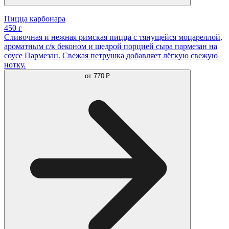
Пицца карбонара
450 г
Сливочная и нежная римская пицца с тянущейся моцареллой,
ароматным с/к беконом и щедрой порцией сыра пармезан на
соусе Пармезан. Свежая петрушка добавляет лёгкую свежую
нотку.
от
770 ₽