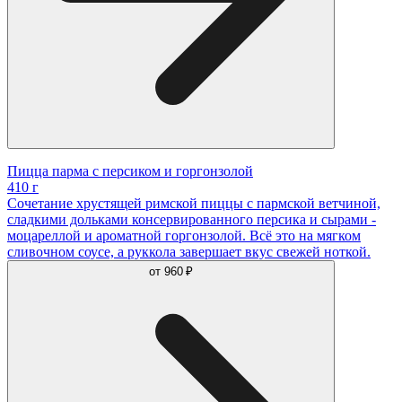
Пицца парма с персиком и горгонзолой
410 г
Сочетание хрустящей римской пиццы с пармской ветчиной,
сладкими дольками консервированного персика и сырами -
моцареллой и ароматной горгонзолой. Всё это на мягком
сливочном соусе, а руккола завершает вкус свежей ноткой.
от
960 ₽