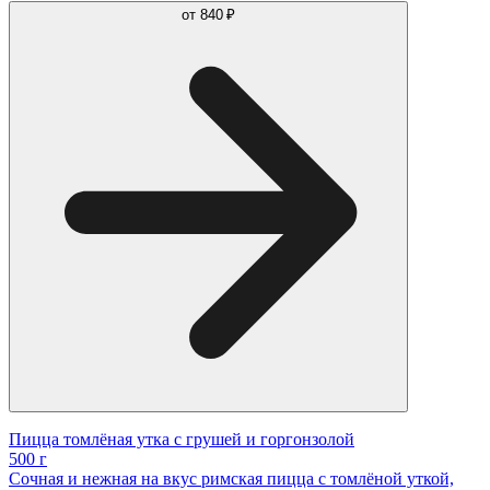
от
840 ₽
Пицца томлëная утка с грушей и горгонзолой
500 г
Сочная и нежная на вкус римская пицца с томлёной уткой,