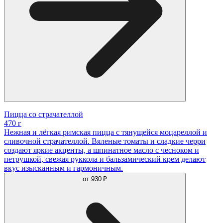
Пицца со страчателлой
470 г
Нежная и лёгкая римская пицца с тянущейся моцареллой и
сливочной страчателлой. Вяленые томаты и сладкие черри
создают яркие акценты, а шпинатное масло с чесноком и
петрушкой, свежая руккола и бальзамический крем делают
вкус изысканным и гармоничным.
от
930 ₽