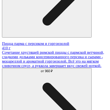
Пицца парма с персиком и горгонзолой
410 г
Сочетание хрустящей римской пиццы с пармской ветчиной,
сладкими дольками консервированного персика и сырами -
моцареллой и ароматной горгонзолой. Всё это на мягком
сливочном соусе, а руккола завершает вкус свежей ноткой.
от
960 ₽