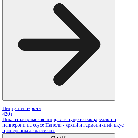
Пицца пепперони
420 г
Пикантная римская пицца с тянущейся моцареллой и
пепперони на соусе Наполи - яркий и гармоничный вкус,
проверенный классикой.
от
730 ₽