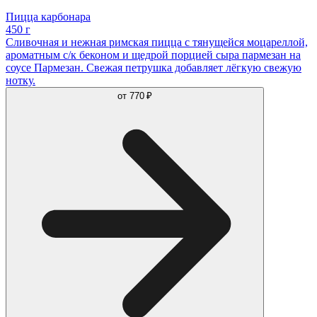
Пицца карбонара
450 г
Сливочная и нежная римская пицца с тянущейся моцареллой,
ароматным с/к беконом и щедрой порцией сыра пармезан на
соусе Пармезан. Свежая петрушка добавляет лёгкую свежую
нотку.
от
770 ₽