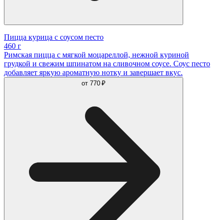
Пицца курица с соусом песто
460 г
Римская пицца с мягкой моцареллой, нежной куриной
грудкой и свежим шпинатом на сливочном соусе. Соус песто
добавляет яркую ароматную нотку и завершает вкус.
от
770 ₽