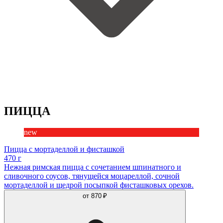
ПИЦЦА
new
Пицца с мортаделлой и фисташкой
470 г
Нежная римская пицца с сочетанием шпинатного и
сливочного соусов, тянущейся моцареллой, сочной
мортаделлой и щедрой посыпкой фисташковых орехов.
от
870 ₽