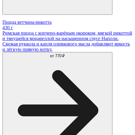
Пицца ветчина-рикотта
430 г
Римская пицца с копчено-варёным окороком, мягкой рикоттой
и тянущейся моцареллой на насыщенном соусе Наполи.
Свежая руккола и капля оливкового масла добавляют яркость
и лёгкую пряную нотку.
от
770 ₽