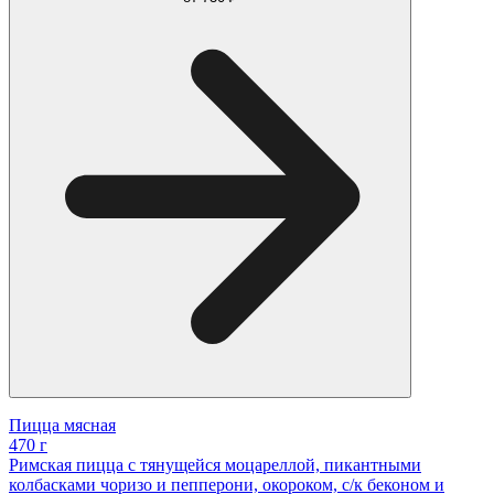
Пицца мясная
470 г
Римская пицца с тянущейся моцареллой, пикантными
колбасками чоризо и пепперони, окороком, с/к беконом и