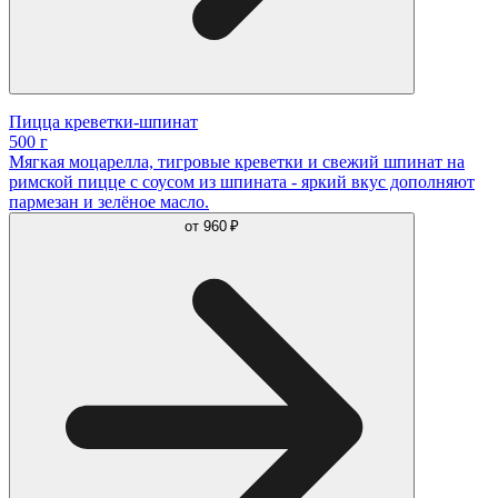
Пицца креветки-шпинат
500 г
Мягкая моцарелла, тигровые креветки и свежий шпинат на
римской пицце с соусом из шпината - яркий вкус дополняют
пармезан и зелёное масло.
от
960 ₽