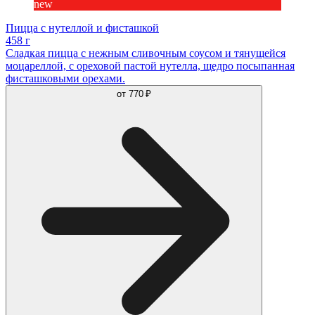
new
Пицца с нутеллой и фисташкой
458 г
Сладкая пицца с нежным сливочным соусом и тянущейся
моцареллой, с ореховой пастой нутелла, щедро посыпанная
фисташковыми орехами.
от
770 ₽