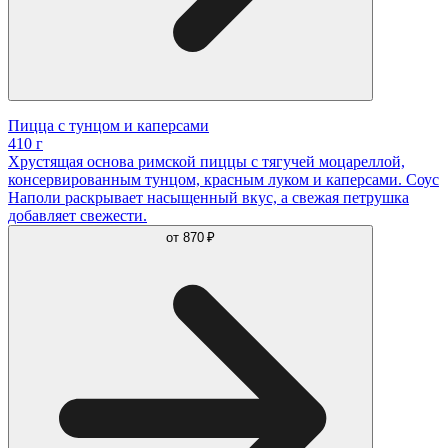
Пицца с тунцом и каперсами
410 г
Хрустящая основа римской пиццы с тягучей моцареллой,
консервированным тунцом, красным луком и каперсами. Соус
Наполи раскрывает насыщенный вкус, а свежая петрушка
добавляет свежести.
от
870 ₽