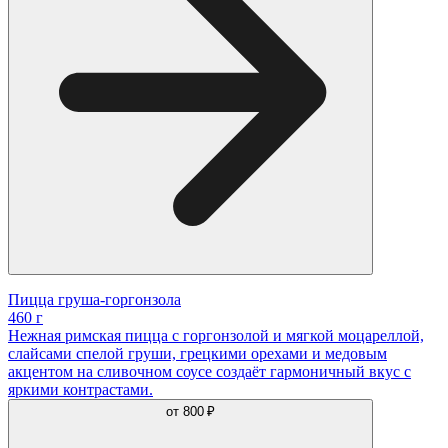
Пицца груша-горгонзола
460 г
Нежная римская пицца с горгонзолой и мягкой моцареллой,
слайсами спелой груши, грецкими орехами и медовым
акцентом на сливочном соусе создаёт гармоничный вкус с
яркими контрастами.
от
800 ₽