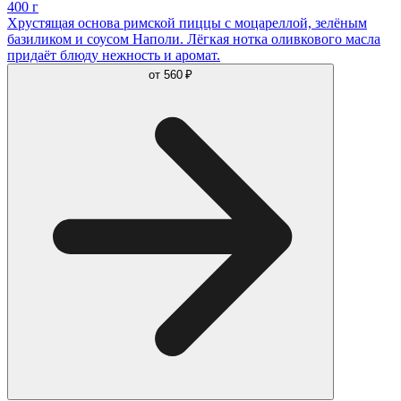
400 г
Хрустящая основа римской пиццы с моцареллой, зелёным
базиликом и соусом Наполи. Лёгкая нотка оливкового масла
придаёт блюду нежность и аромат.
от
560 ₽