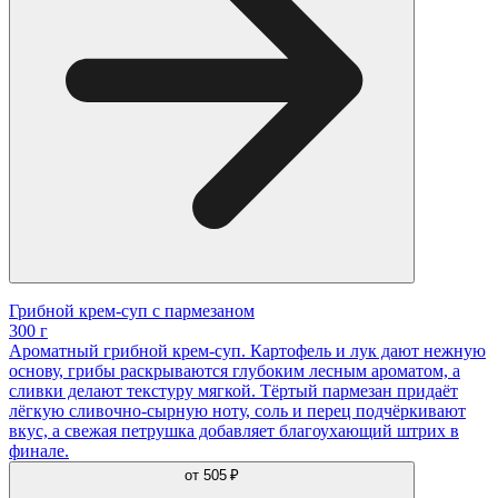
Грибной крем-суп с пармезаном
300 г
Ароматный грибной крем-суп. Картофель и лук дают нежную
основу, грибы раскрываются глубоким лесным ароматом, а
сливки делают текстуру мягкой. Тёртый пармезан придаёт
лёгкую сливочно-сырную ноту, соль и перец подчёркивают
вкус, а свежая петрушка добавляет благоухающий штрих в
финале.
от
505 ₽