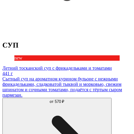
СУП
new
Летний тосканский суп с фрикадельками и томатами
441 г
Сытный суп на ароматном курином бульоне с нежными
фрикадельками, сладковатой тыквой и морковью, свежим
шпинатом и сочными томатами, подаётся с тёртым сыром
пармезан.
от
570 ₽