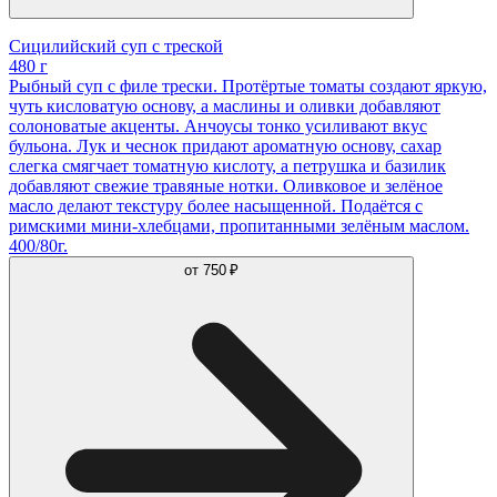
Сицилийский суп с треской
480 г
Рыбный суп с филе трески. Протёртые томаты создают яркую,
чуть кисловатую основу, а маслины и оливки добавляют
солоноватые акценты. Анчоусы тонко усиливают вкус
бульона. Лук и чеснок придают ароматную основу, сахар
слегка смягчает томатную кислоту, а петрушка и базилик
добавляют свежие травяные нотки. Оливковое и зелёное
масло делают текстуру более насыщенной. Подаётся с
римскими мини-хлебцами, пропитанными зелёным маслом.
400/80г.
от
750 ₽