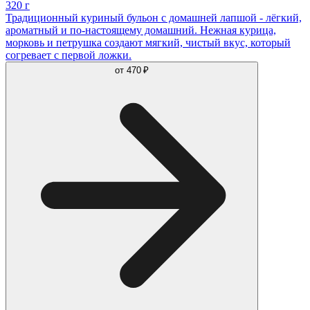
320 г
Традиционный куриный бульон с домашней лапшой - лёгкий,
ароматный и по-настоящему домашний. Нежная курица,
морковь и петрушка создают мягкий, чистый вкус, который
согревает с первой ложки.
от
470 ₽