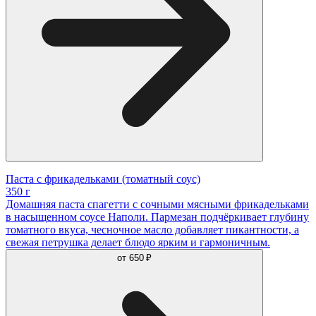
Паста с фрикадельками (томатный соус)
350 г
Домашняя паста спагетти с сочными мясными фрикадельками
в насыщенном соусе Наполи. Пармезан подчёркивает глубину
томатного вкуса, чесночное масло добавляет пикантности, а
свежая петрушка делает блюдо ярким и гармоничным.
от
650 ₽