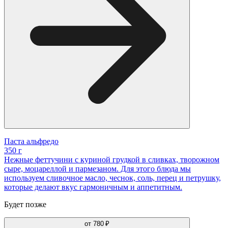
Паста альфредо
350 г
Нежные феттучини с куриной грудкой в сливках, творожном
сыре, моцареллой и пармезаном. Для этого блюда мы
используем сливочное масло, чеснок, соль, перец и петрушку,
которые делают вкус гармоничным и аппетитным.
Будет позже
от
780 ₽