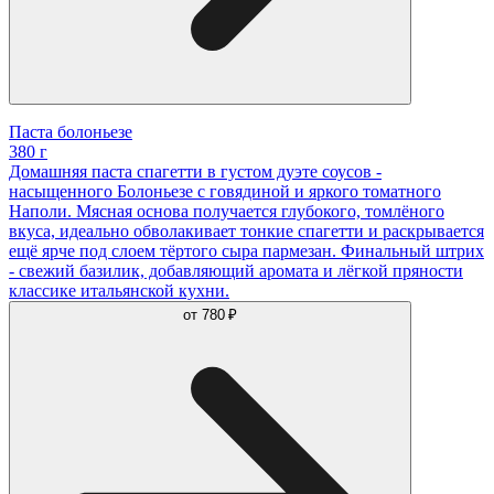
Паста болоньезе
380 г
Домашняя паста спагетти в густом дуэте соусов -
насыщенного Болоньезе с говядиной и яркого томатного
Наполи. Мясная основа получается глубокого, томлёного
вкуса, идеально обволакивает тонкие спагетти и раскрывается
ещё ярче под слоем тёртого сыра пармезан. Финальный штрих
- свежий базилик, добавляющий аромата и лёгкой пряности
классике итальянской кухни.
от
780 ₽