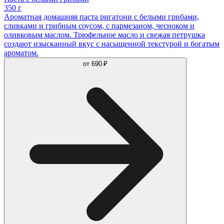
350 г
Ароматная домашняя паста ригатони с белыми грибами,
сливками и грибным соусом, с пармезаном, чесноком и
оливковым маслом. Трюфельное масло и свежая петрушка
создают изысканный вкус с насыщенной текстурой и богатым
ароматом.
от
690 ₽