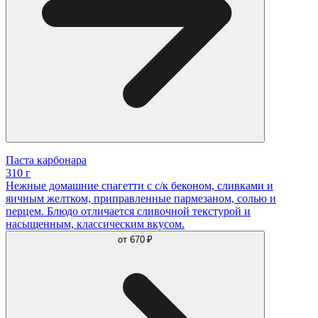
Паста карбонара
310 г
Нежные домашние спагетти с с/к беконом, сливками и
яичным желтком, приправленные пармезаном, солью и
перцем. Блюдо отличается сливочной текстурой и
насыщенным, классическим вкусом.
от
670 ₽