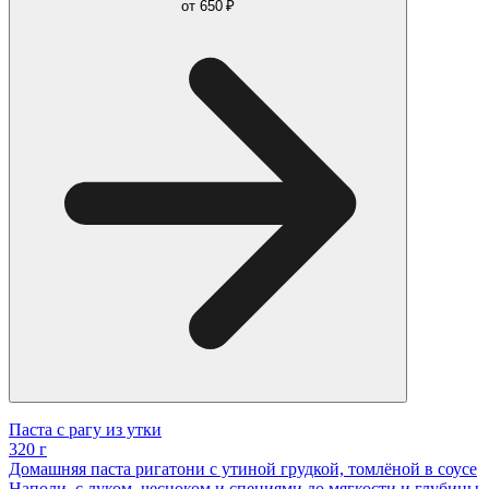
от
650 ₽
Паста с рагу из утки
320 г
Домашняя паста ригатони с утиной грудкой, томлёной в соусе
Наполи, с луком, чесноком и специями до мягкости и глубины