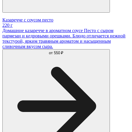
Казаречче с соусом песто
220 г
Домашние казаречче в ароматном соусе Песто с сыром
пармезан и кедровыми орешками. Блюдо отличается нежной
текстурой, ярким травяным ароматом и насыщенным
сливочным вкусом сыра.
от
550 ₽