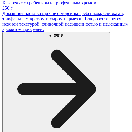
Казаречче с гребешком и трюфельным кремом
250 г
Домашняя паста казаречче с морским гребешком, сливками,
трюфельным кремом и сыром пармезан. Блюдо отличается
нежной текстурой, сливочной насыщенностью и изысканным
ароматом трюфелей.
от
890 ₽