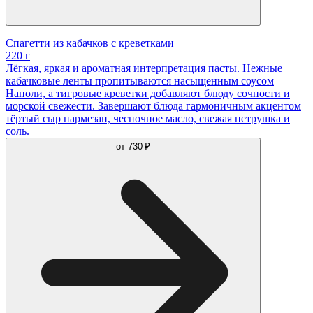
Спагетти из кабачков с креветками
220 г
Лёгкая, яркая и ароматная интерпретация пасты. Нежные
кабачковые ленты пропитываются насыщенным соусом
Наполи, а тигровые креветки добавляют блюду сочности и
морской свежести. Завершают блюда гармоничным акцентом
тёртый сыр пармезан, чесночное масло, свежая петрушка и
соль.
от
730 ₽