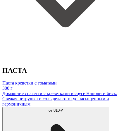
ПАСТА
Паста креветки с томатами
300 г
Домашние спагетти с креветками в соусе Наполи и биск.
Свежая петрушка и соль делают вкус насыщенным и
гармоничным.
от
810 ₽