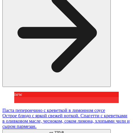
new
Паста пеперончино с креветкой в лимонном соусе
Острое блюдо с яркой свежей ноткой. Спагетти с креветками
в оливковом масле, чесноком, соком лимона, хлопьями чили и
сыром пармезан.
от
770 ₽