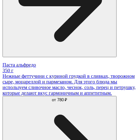
Паста альфредо
350 г
Нежные феттучини с куриной грудкой в сливках, творожном
сыре, моцареллой и пармезаном. Для этого блюда мы
используем сливочное масло, чеснок, соль, перец и петрушку,
которые делают вкус гармоничным и аппетитным.
от
780 ₽