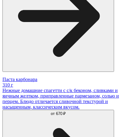
Паста карбонара
310 г
Нежные домашние спагетти с с/к беконом, сливками и
яичным желтком, приправленные пармезаном, солью и
перцем. Блюдо отличается сливочной текстурой и
насыщенным, классическим вкусом.
от
670 ₽