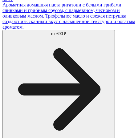
Ароматная домашняя паста ригатони с белыми грибами,
сливками и грибным соусом, с пармезаном, чесноком и
оливковым маслом. Трюфельное масло и свежая петрушка
создают изысканный вкус с насыщенной текстурой и богатым
ароматом.
от
690 ₽