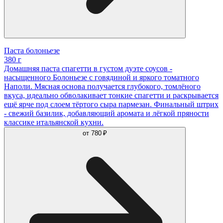
Паста болоньезе
380 г
Домашняя паста спагетти в густом дуэте соусов -
насыщенного Болоньезе с говядиной и яркого томатного
Наполи. Мясная основа получается глубокого, томлёного
вкуса, идеально обволакивает тонкие спагетти и раскрывается
ещё ярче под слоем тёртого сыра пармезан. Финальный штрих
- свежий базилик, добавляющий аромата и лёгкой пряности
классике итальянской кухни.
от
780 ₽