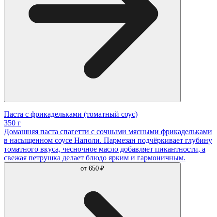
Паста с фрикадельками (томатный соус)
350 г
Домашняя паста спагетти с сочными мясными фрикадельками
в насыщенном соусе Наполи. Пармезан подчёркивает глубину
томатного вкуса, чесночное масло добавляет пикантности, а
свежая петрушка делает блюдо ярким и гармоничным.
от
650 ₽