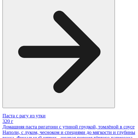
Паста с рагу из утки
320 г
Домашняя паста ригатони с утиной грудкой, томлёной в соусе
Наполи, с луком, чесноком и специями до мягкости и глубины
вкуса. Финальный штрих - щедрая порция тёртого пармезана,