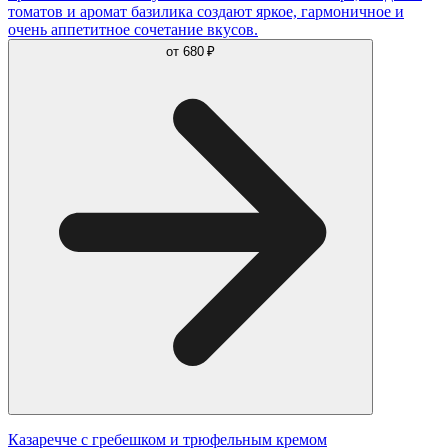
томатов и аромат базилика создают яркое, гармоничное и
очень аппетитное сочетание вкусов.
от
680 ₽
Казаречче с гребешком и трюфельным кремом