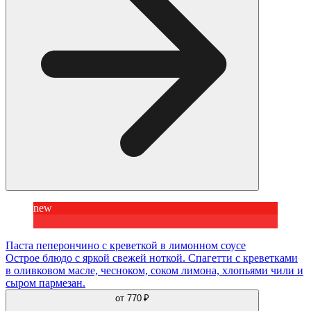
new
Паста пеперончино с креветкой в лимонном соусе
Острое блюдо с яркой свежей ноткой. Спагетти с креветками
в оливковом масле, чесноком, соком лимона, хлопьями чили и
сыром пармезан.
от
770 ₽