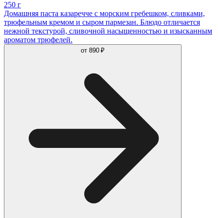
250 г
Домашняя паста казаречче с морским гребешком, сливками,
трюфельным кремом и сыром пармезан. Блюдо отличается
нежной текстурой, сливочной насыщенностью и изысканным
ароматом трюфелей.
от
890 ₽