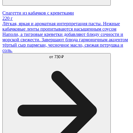
Спагетти из кабачков с креветками
220 г
Лёгкая, яркая и ароматная интерпретация пасты. Нежные
кабачковые ленты пропитываются насыщенным соусом
Наполи, а тигровые креветки добавляют блюду сочности и
морской свежести. Завершают блюда гармоничным акцентом
тёртый сыр пармезан, чесночное масло, свежая петрушка и
соль.
от
730 ₽