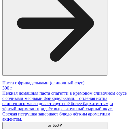
Паста с фрикадельками (сливочный соус)
300 г
Нежная домашняя паста спагетти в кремовом сливочном соусе
с сочными мясными фрикадельками. Топлёная нотка
сливочного масла делает соус ещё более бархатистым, а
тёртый пармезан придаёт выразительный сырный вкус.
Свежая петрушка завершает блюдо лёгким ароматным
акцентом.
от
650 ₽