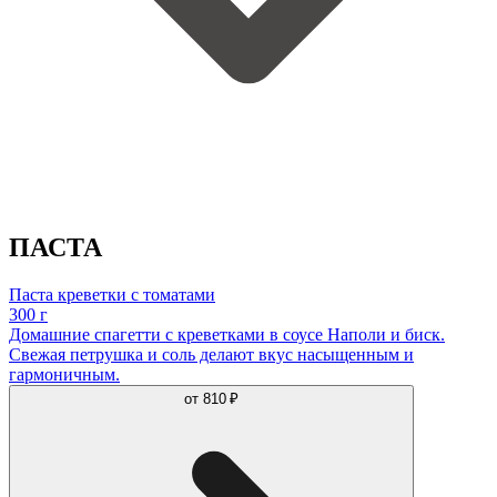
ПАСТА
Паста креветки с томатами
300 г
Домашние спагетти с креветками в соусе Наполи и биск.
Свежая петрушка и соль делают вкус насыщенным и
гармоничным.
от
810 ₽