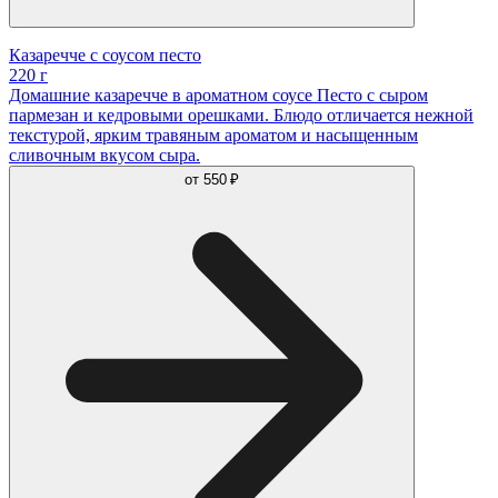
Казаречче с соусом песто
220 г
Домашние казаречче в ароматном соусе Песто с сыром
пармезан и кедровыми орешками. Блюдо отличается нежной
текстурой, ярким травяным ароматом и насыщенным
сливочным вкусом сыра.
от
550 ₽