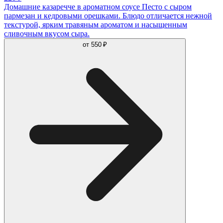
Домашние казаречче в ароматном соусе Песто с сыром
пармезан и кедровыми орешками. Блюдо отличается нежной
текстурой, ярким травяным ароматом и насыщенным
сливочным вкусом сыра.
от
550 ₽