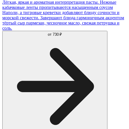
Лёгкая, яркая и ароматная интерпретация пасты. Нежные
кабачковые ленты пропитываются насыщенным соусом
Наполи, а тигровые креветки добавляют блюду сочности и
морской свежести. Завершают блюда гармоничным акцентом
тёртый сыр пармезан, чесночное масло, свежая петрушка и
соль.
от
730 ₽