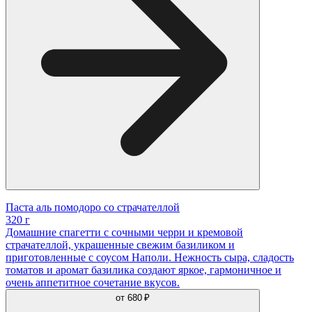
Паста аль помодоро со страчателлой
320 г
Домашние спагетти с сочными черри и кремовой
страчателлой, украшенные свежим базиликом и
приготовленные с соусом Наполи. Нежность сыра, сладость
томатов и аромат базилика создают яркое, гармоничное и
очень аппетитное сочетание вкусов.
от
680 ₽