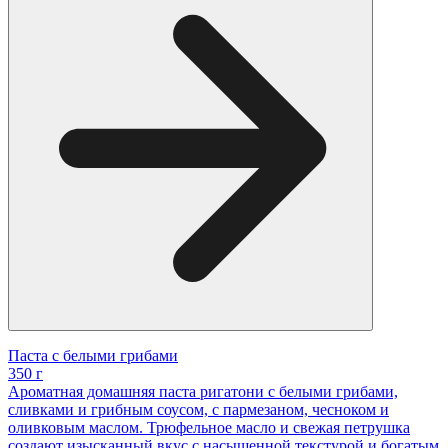
Паста с белыми грибами
350 г
Ароматная домашняя паста ригатони с белыми грибами,
сливками и грибным соусом, с пармезаном, чесноком и
оливковым маслом. Трюфельное масло и свежая петрушка
создают изысканный вкус с насыщенной текстурой и богатым