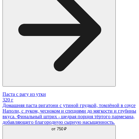
Паста с рагу из утки
320 г
Домашняя паста ригатони с утиной грудкой, томлёной в соусе
Наполи, с луком, чесноком и специями до мягкости и глубины
вкуса. Финальный штрих - щедрая порция тёртого пармезана,
добавляющего благородную сырную насыщенность.
от
750 ₽