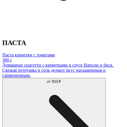
ПАСТА
Паста креветки с томатами
300 г
Домашние спагетти с креветками в соусе Наполи и биск.
Свежая петрушка и соль делают вкус насыщенным и
гармоничным.
от
810 ₽