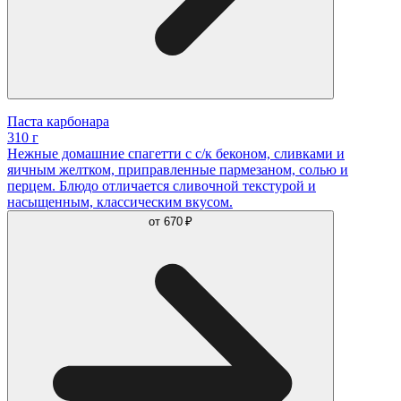
Паста карбонара
310 г
Нежные домашние спагетти с с/к беконом, сливками и
яичным желтком, приправленные пармезаном, солью и
перцем. Блюдо отличается сливочной текстурой и
насыщенным, классическим вкусом.
от
670 ₽