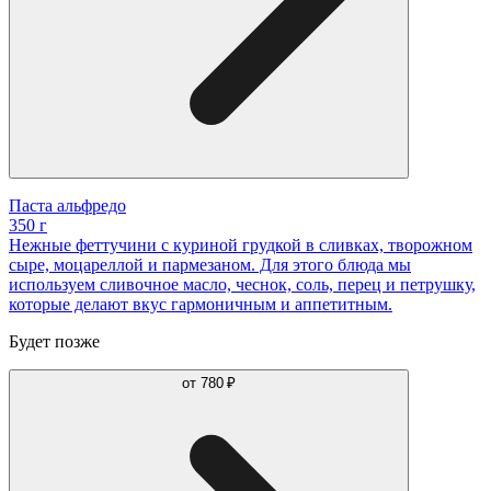
Паста альфредо
350 г
Нежные феттучини с куриной грудкой в сливках, творожном
сыре, моцареллой и пармезаном. Для этого блюда мы
используем сливочное масло, чеснок, соль, перец и петрушку,
которые делают вкус гармоничным и аппетитным.
Будет позже
от
780 ₽