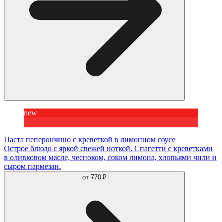
new
Паста пеперончино с креветкой в лимонном соусе
Острое блюдо с яркой свежей ноткой. Спагетти с креветками
в оливковом масле, чесноком, соком лимона, хлопьями чили и
сыром пармезан.
от
770 ₽