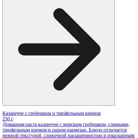
Казаречче с гребешком и трюфельным кремом
250 г
Домашняя паста казаречче с морским гребешком, сливками,
трюфельным кремом и сыром пармезан. Блюдо отличается
нежной текстурой, сливочной насыщенностью и изысканным