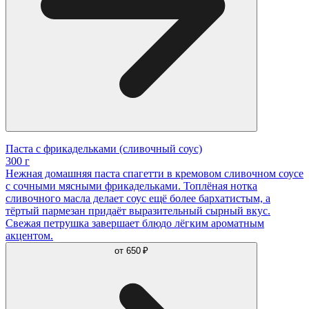
Паста с фрикадельками (сливочный соус)
300 г
Нежная домашняя паста спагетти в кремовом сливочном соусе
с сочными мясными фрикадельками. Топлёная нотка
сливочного масла делает соус ещё более бархатистым, а
тёртый пармезан придаёт выразительный сырный вкус.
Свежая петрушка завершает блюдо лёгким ароматным
акцентом.
от
650 ₽