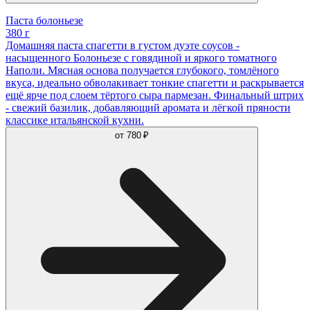
Паста болоньезе
380 г
Домашняя паста спагетти в густом дуэте соусов -
насыщенного Болоньезе с говядиной и яркого томатного
Наполи. Мясная основа получается глубокого, томлёного
вкуса, идеально обволакивает тонкие спагетти и раскрывается
ещё ярче под слоем тёртого сыра пармезан. Финальный штрих
- свежий базилик, добавляющий аромата и лёгкой пряности
классике итальянской кухни.
от
780 ₽