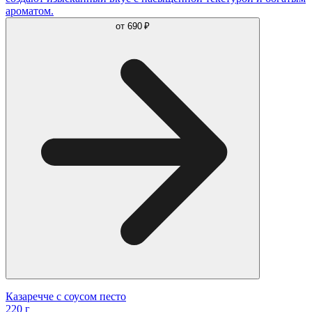
ароматом.
от
690 ₽
Казаречче с соусом песто
220 г