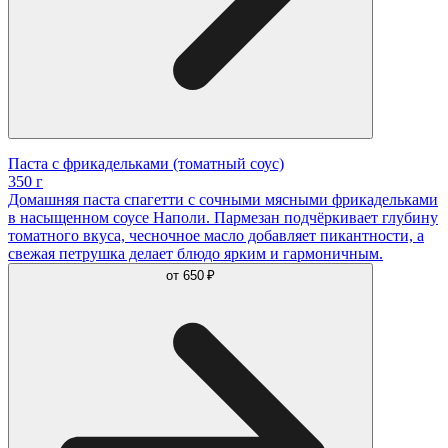
Паста с фрикадельками (томатный соус)
350 г
Домашняя паста спагетти с сочными мясными фрикадельками
в насыщенном соусе Наполи. Пармезан подчёркивает глубину
томатного вкуса, чесночное масло добавляет пикантности, а
свежая петрушка делает блюдо ярким и гармоничным.
от
650 ₽